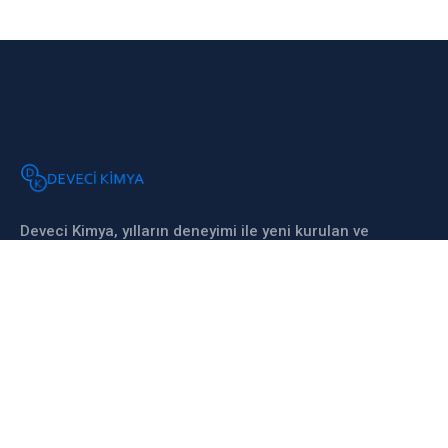
Deveci Kimya, yılların deneyimi ile yeni kurulan ve
kimya sektöründeki uzmanlığı ile Türkiye’nin önde
gelen kimya şirketlerinden biridir. 2023 yılında kurulan
şirketimiz, kimya endüstrisine değer katan ürünler ve
hizmetler sunmaktadır. Müşteri odaklı yaklaşımımız,
kalite standartlarımız ve sürekli yenilikçilik
anlayışımızla sektördeki liderliğimizi sürdürmekteyiz.