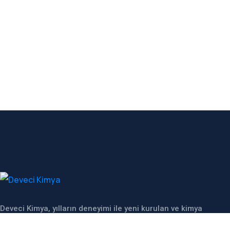
Deveci Kimya, yılların deneyimi ile yeni kurulan ve kimya
sektöründeki uzmanlığı ile Türkiye’nin önde gelen kimya